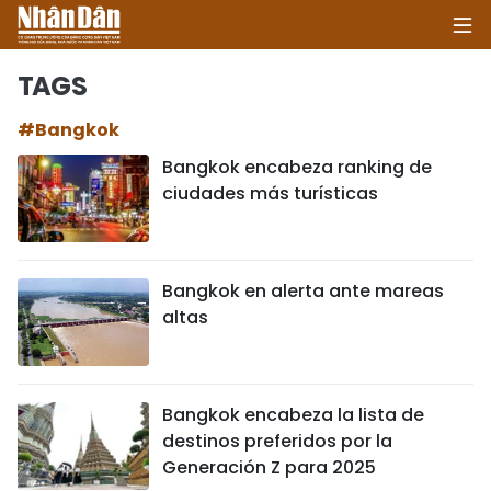
TAGS
#Bangkok
INICIO
Bangkok encabeza ranking de
ciudades más turísticas
POLÍTICA
ECONOMÍA
Bangkok en alerta ante mareas
SOCIEDAD
altas
SALUD - MEDIO AMBIENTE
CULTURA - ENTRETENIMIENTO
Bangkok encabeza la lista de
destinos preferidos por la
INTERNACIONAL
Generación Z para 2025