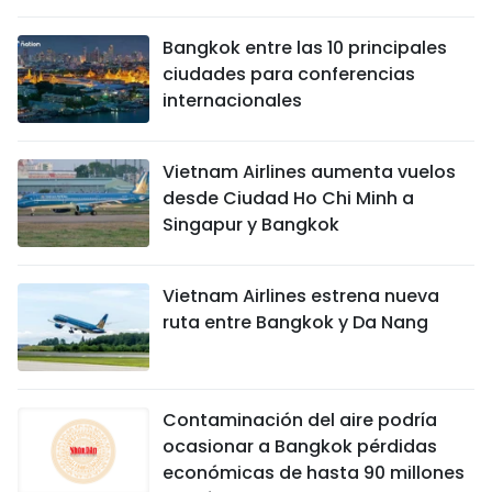
DEPORTES
Bangkok entre las 10 principales
ciudades para conferencias
VIAJES
internacionales
PUENTE DE AMISTAD
Vietnam Airlines aumenta vuelos
HISTORIAS MULTIMEDIA
desde Ciudad Ho Chi Minh a
Singapur y Bangkok
FOTOGRAFÍA
Vietnam Airlines estrena nueva
¿QUIÉNES SOMOS?
ruta entre Bangkok y Da Nang
TIẾNG VIỆT
ENGLISH
Contaminación del aire podría
ocasionar a Bangkok pérdidas
中文
económicas de hasta 90 millones