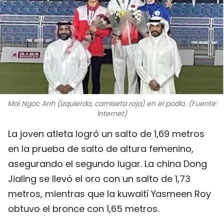
DEPORTES
VIAJES
PUENTE DE AMISTAD
HISTORIAS MULTIMEDIA
Mai Ngoc Anh (izquierda, camiseta roja) en el podio. (Fuente:
FOTOGRAFÍA
Internet)
La joven atleta logró un salto de 1,69 metros
¿QUIÉNES SOMOS?
en la prueba de salto de altura femenino,
asegurando el segundo lugar. La china Dong
TIẾNG VIỆT
Jialing se llevó el oro con un salto de 1,73
ENGLISH
metros, mientras que la kuwaití Yasmeen Roy
obtuvo el bronce con 1,65 metros.
中文