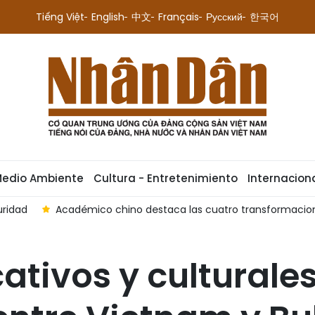
Tiếng Việt
English
中文
Français
Русский
한국어
Medio Ambiente
Cultura - Entretenimiento
Internacion
uridad
Académico chino destaca las cuatro transformacio
ativos y culturales