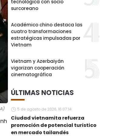
tecnológica con socio
surcoreano
Académico chino destaca las
cuatro transformaciones
estratégicas impulsadas por
Vietnam
Vietnam y Azerbaiyán
vigorizan cooperación
cinematográfica
ÚLTIMAS NOTICIAS
NA)
5 de agosto de 2026, 16:07:14
Ciudad vietnamita refuerza
inh
promoción de potencial turístico
en mercado tailandés