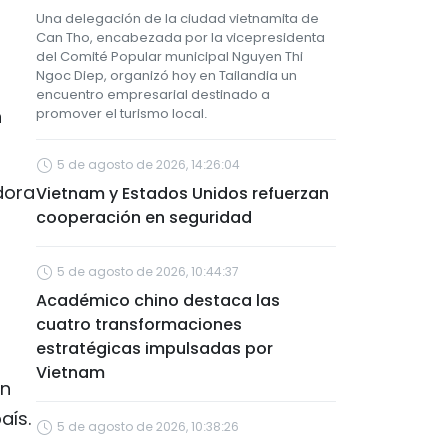
Una delegación de la ciudad vietnamita de
Can Tho, encabezada por la vicepresidenta
del Comité Popular municipal Nguyen Thi
Ngoc Diep, organizó hoy en Tailandia un
encuentro empresarial destinado a
n
promover el turismo local.
5 de agosto de 2026, 14:26:04
dora
Vietnam y Estados Unidos refuerzan
cooperación en seguridad
5 de agosto de 2026, 10:44:37
Académico chino destaca las
cuatro transformaciones
estratégicas impulsadas por
Vietnam
on
aís.
5 de agosto de 2026, 10:38:26