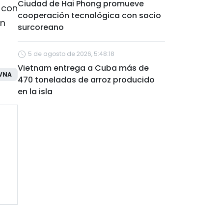
Ciudad de Hai Phong promueve
 con
cooperación tecnológica con socio
on
surcoreano
5 de agosto de 2026, 5:48:18
Vietnam entrega a Cuba más de
VNA
470 toneladas de arroz producido
en la isla