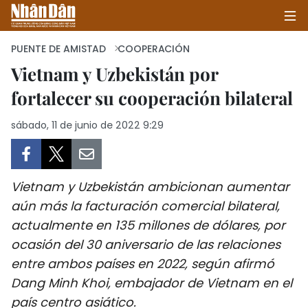
PUENTE DE AMISTAD
COOPERACIÓN
Vietnam y Uzbekistán por
fortalecer su cooperación bilateral
INICIO
sábado, 11 de junio de 2022 9:29
POLÍTICA
ECONOMÍA
Vietnam y Uzbekistán ambicionan aumentar
SOCIEDAD
aún más la facturación comercial bilateral,
actualmente en 135 millones de dólares, por
SALUD - MEDIO AMBIENTE
ocasión del 30 aniversario de las relaciones
CULTURA - ENTRETENIMIENTO
entre ambos países en 2022, según afirmó
Dang Minh Khoi, embajador de Vietnam en el
INTERNACIONAL
país centro asiático.