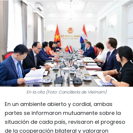
DEPORTES
VIAJES
PUENTE DE AMISTAD
HISTORIAS MULTIMEDIA
FOTOGRAFÍA
¿QUIÉNES SOMOS?
En la cita (Foto: Cancillería de Vietnam)
TIẾNG VIỆT
En un ambiente abierto y cordial, ambas
ENGLISH
partes se informaron mutuamente sobre la
situación de cada país, revisaron el progreso
中文
de la cooperación bilateral y valoraron