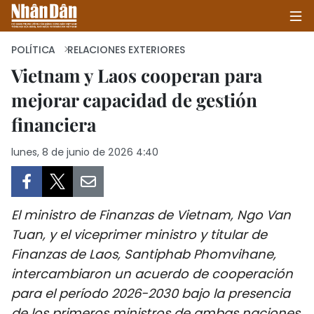
POLÍTICA
RELACIONES EXTERIORES
Vietnam y Laos cooperan para
mejorar capacidad de gestión
INICIO
financiera
POLÍTICA
lunes, 8 de junio de 2026 4:40
ECONOMÍA
SOCIEDAD
El ministro de Finanzas de Vietnam, Ngo Van
SALUD - MEDIO AMBIENTE
Tuan, y el viceprimer ministro y titular de
Finanzas de Laos, Santiphab Phomvihane,
CULTURA - ENTRETENIMIENTO
intercambiaron un acuerdo de cooperación
para el período 2026-2030 bajo la presencia
INTERNACIONAL
de los primeros ministros de ambas naciones.