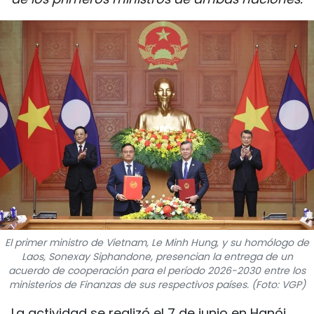
DEPORTES
VIAJES
PUENTE DE AMISTAD
HISTORIAS MULTIMEDIA
FOTOGRAFÍA
¿QUIÉNES SOMOS?
TIẾNG VIỆT
El primer ministro de Vietnam, Le Minh Hung, y su homólogo de
Laos, Sonexay Siphandone, presencian la entrega de un
ENGLISH
acuerdo de cooperación para el período 2026-2030 entre los
ministerios de Finanzas de sus respectivos países. (Foto: VGP)
中文
La actividad se realizó el 7 de junio en Hanói,