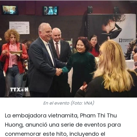
DEPORTES
VIAJES
PUENTE DE AMISTAD
HISTORIAS MULTIMEDIA
FOTOGRAFÍA
¿QUIÉNES SOMOS?
TIẾNG VIỆT
En el evento (Foto: VNA)
La embajadora vietnamita, Pham Thi Thu
ENGLISH
Huong, anunció una serie de eventos para
中文
conmemorar este hito, incluyendo el