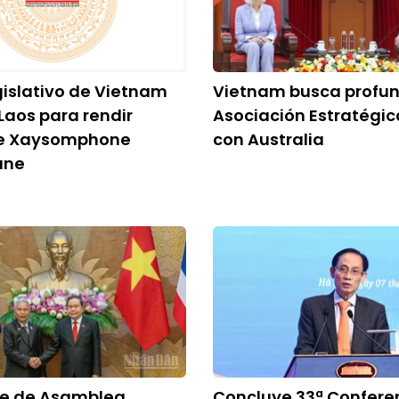
egislativo de Vietnam
Vietnam busca profun
 Laos para rendir
Asociación Estratégic
e Xaysomphone
con Australia
ane
te de Asamblea
Concluye 33ª Confere