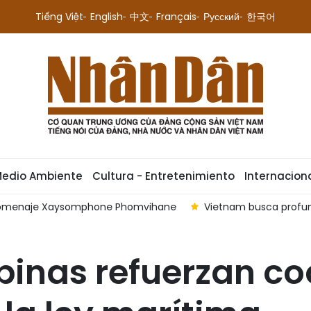
Tiếng Việt
English
中文
Français
Русский
한국어
Medio Ambiente
Cultura - Entretenimiento
Internacion
dir homenaje Xaysomphone Phomvihane
Vietnam busca profund
ipinas refuerzan c