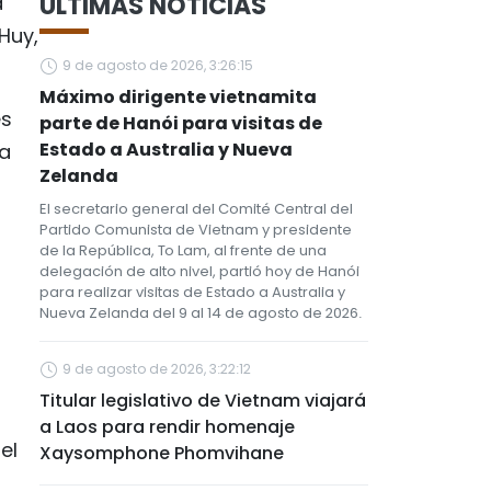
a
ÚLTIMAS NOTICIAS
Huy,
9 de agosto de 2026, 3:26:15
Máximo dirigente vietnamita
es
parte de Hanói para visitas de
Estado a Australia y Nueva
ia
Zelanda
El secretario general del Comité Central del
Partido Comunista de Vietnam y presidente
de la República, To Lam, al frente de una
delegación de alto nivel, partió hoy de Hanói
para realizar visitas de Estado a Australia y
Nueva Zelanda del 9 al 14 de agosto de 2026.
9 de agosto de 2026, 3:22:12
Titular legislativo de Vietnam viajará
a Laos para rendir homenaje
el
Xaysomphone Phomvihane