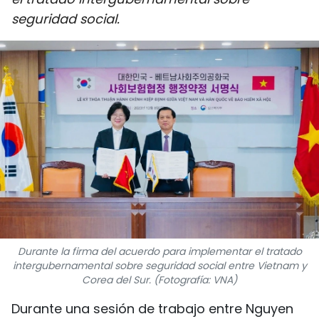
DEPORTES
seguridad social.
VIAJES
PUENTE DE AMISTAD
HISTORIAS MULTIMEDIA
FOTOGRAFÍA
¿QUIÉNES SOMOS?
TIẾNG VIỆT
Durante la firma del acuerdo para implementar el tratado
intergubernamental sobre seguridad social entre Vietnam y
ENGLISH
Corea del Sur. (Fotografía: VNA)
中文
Durante una sesión de trabajo entre Nguyen