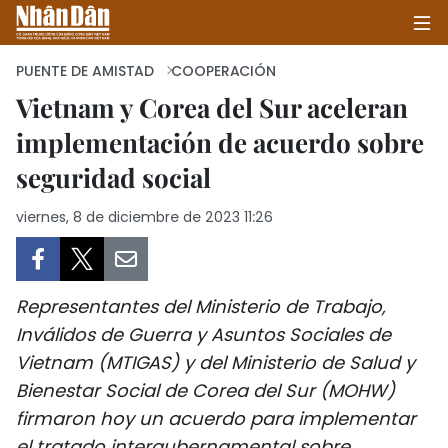
PUENTE DE AMISTAD
COOPERACIÓN
Vietnam y Corea del Sur aceleran
implementación de acuerdo sobre
INICIO
seguridad social
POLÍTICA
viernes, 8 de diciembre de 2023 11:26
ECONOMÍA
SOCIEDAD
Representantes del Ministerio de Trabajo,
SALUD - MEDIO AMBIENTE
Inválidos de Guerra y Asuntos Sociales de
Vietnam (MTIGAS) y del Ministerio de Salud y
CULTURA - ENTRETENIMIENTO
Bienestar Social de Corea del Sur (MOHW)
firmaron hoy un acuerdo para implementar
INTERNACIONAL
el tratado intergubernamental sobre