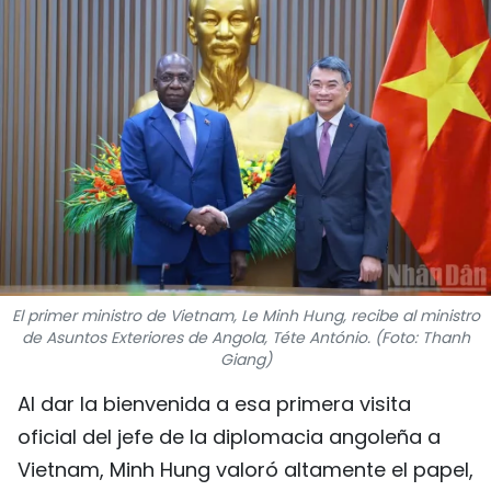
DEPORTES
VIAJES
PUENTE DE AMISTAD
HISTORIAS MULTIMEDIA
FOTOGRAFÍA
¿QUIÉNES SOMOS?
El primer ministro de Vietnam, Le Minh Hung, recibe al ministro
de Asuntos Exteriores de Angola, Téte António. (Foto: Thanh
TIẾNG VIỆT
Giang)
Al dar la bienvenida a esa primera visita
ENGLISH
oficial del jefe de la diplomacia angoleña a
中文
Vietnam, Minh Hung valoró altamente el papel,