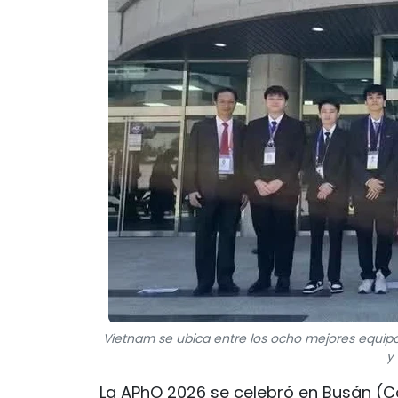
Vietnam se ubica entre los ocho mejores equipos 
y
La APhO 2026 se celebró en Busán (Cor