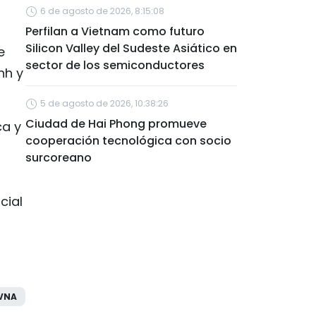
6 de agosto de 2026, 8:15:08
Perfilan a Vietnam como futuro
Silicon Valley del Sudeste Asiático en
e
sector de los semiconductores
nh y
5 de agosto de 2026, 10:38:26
Ciudad de Hai Phong promueve
ca y
cooperación tecnológica con socio
surcoreano
cial
VNA