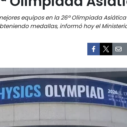
ª Olimpiada Asiáti
ejores equipos en la 26ª Olimpiada Asiática 
teniendo medallas, informó hoy el Ministeri