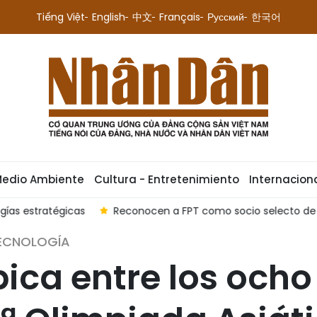
Tiếng Việt
English
中文
Français
Русский
한국어
Medio Ambiente
Cultura - Entretenimiento
Internacion
rfilan a Vietnam como futuro Silicon Valley del Sudeste Asiátic
TECNOLOGÍA
ica entre los ocho