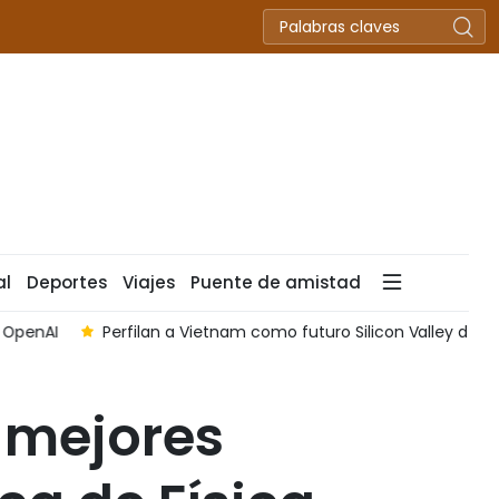
al
Deportes
Viajes
Puente de amistad
o en sector de los semiconductores
Ciudad de Hai Phong pr
 mejores