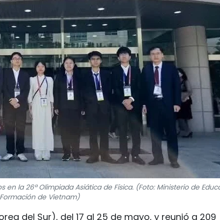
en la 26ª Olimpiada Asiática de Física. (Foto: Ministerio de Educ
 Formación de Vietnam)
ea del Sur), del 17 al 25 de mayo, y reunió a 209