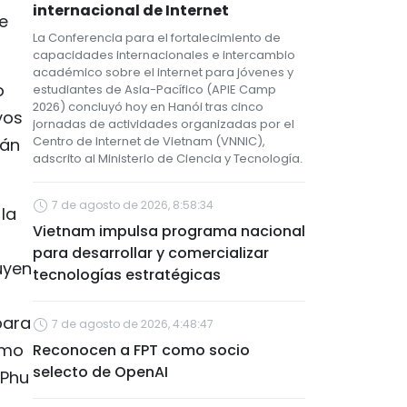
internacional de Internet
e
La Conferencia para el fortalecimiento de
capacidades internacionales e intercambio
académico sobre el internet para jóvenes y
o
estudiantes de Asia-Pacífico (APIE Camp
2026) concluyó hoy en Hanói tras cinco
yos
jornadas de actividades organizadas por el
Centro de Internet de Vietnam (VNNIC),
wán
adscrito al Ministerio de Ciencia y Tecnología.
7 de agosto de 2026, 8:58:34
la
Vietnam impulsa programa nacional
para desarrollar y comercializar
uyen
tecnologías estratégicas
para
7 de agosto de 2026, 4:48:47
imo
Reconocen a FPT como socio
selecto de OpenAI
 Phu