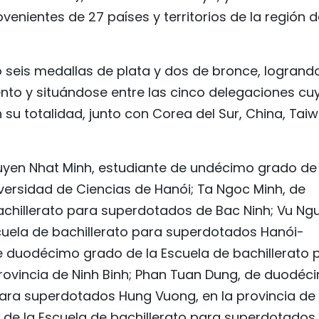
enientes de 27 países y territorios de la región d
 seis medallas de plata y dos de bronce, logrand
ento y situándose entre las cinco delegaciones cu
su totalidad, junto con Corea del Sur, China, Tai
guyen Nhat Minh, estudiante de undécimo grado de 
ersidad de Ciencias de Hanói; Ta Ngoc Minh, de
chillerato para superdotados de Bac Ninh; Vu Ng
uela de bachillerato para superdotados Hanói-
 duodécimo grado de la Escuela de bachillerato 
rovincia de Ninh Binh; Phan Tuan Dung, de duodéc
para superdotados Hung Vuong, en la provincia de
 de la Escuela de bachillerato para superdotados