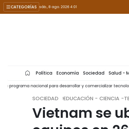
CATEGORÍAS
sáb., 8 ago. 2026 4:01
Política
Economía
Sociedad
Salud - 
s
Reconocen a FPT como socio selecto de OpenAI
Pe
SOCIEDAD
EDUCACIÓN - CIENCIA -
Vietnam se ub