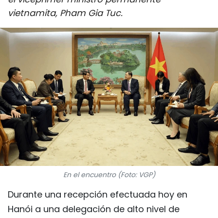
DEPORTES
vietnamita, Pham Gia Tuc.
VIAJES
PUENTE DE AMISTAD
HISTORIAS MULTIMEDIA
FOTOGRAFÍA
¿QUIÉNES SOMOS?
TIẾNG VIỆT
En el encuentro (Foto: VGP)
ENGLISH
Durante una recepción efectuada hoy en
中文
Hanói a una delegación de alto nivel de