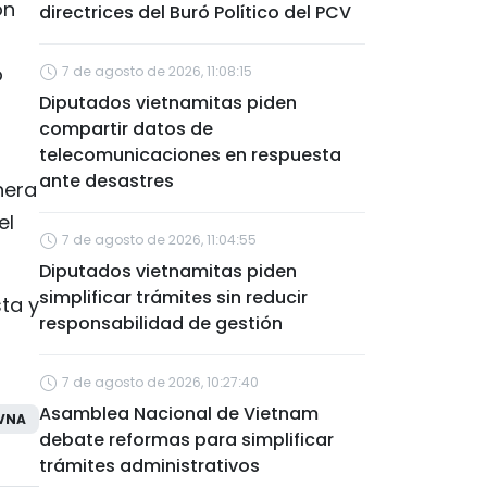
ón
directrices del Buró Político del PCV
o
7 de agosto de 2026, 11:08:15
Diputados vietnamitas piden
compartir datos de
telecomunicaciones en respuesta
ante desastres
nera
el
7 de agosto de 2026, 11:04:55
Diputados vietnamitas piden
simplificar trámites sin reducir
ta y
responsabilidad de gestión
7 de agosto de 2026, 10:27:40
Asamblea Nacional de Vietnam
VNA
debate reformas para simplificar
trámites administrativos