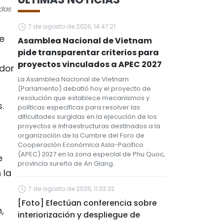
idas
7 de agosto de 2026, 14:47:21
e
Asamblea Nacional de Vietnam
pide transparentar criterios para
proyectos vinculados a APEC 2027
ador
La Asamblea Nacional de Vietnam
(Parlamento) debatió hoy el proyecto de
resolución que establece mecanismos y
.
políticas específicas para resolver las
dificultades surgidas en la ejecución de los
proyectos e infraestructuras destinados a la
organización de la Cumbre del Foro de
Cooperación Económica Asia-Pacífico
(APEC) 2027 en la zona especial de Phu Quoc,
e
provincia sureña de An Giang.
 la
7 de agosto de 2026, 11:33:32
[Foto] Efectúan conferencia sobre
,
interiorización y despliegue de