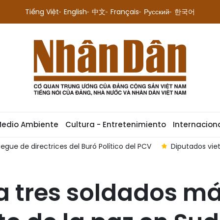
Tiếng Việt
English
中文
Français
Русский
한국어
Medio Ambiente
Cultura - Entretenimiento
Internacion
egue de directrices del Buró Político del PCV
Diputados vie
a tres soldados m