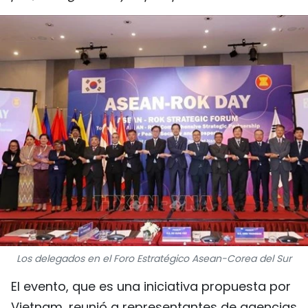
DEPORTES
VIAJES
PUENTE DE AMISTAD
HISTORIAS MULTIMEDIA
FOTOGRAFÍA
¿QUIÉNES SOMOS?
TIẾNG VIỆT
Los delegados en el Foro Estratégico Asean-Corea del Sur
ENGLISH
El evento, que es una iniciativa propuesta por
中文
Vietnam, reunió a representantes de agencias