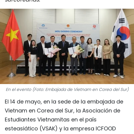
DEPORTES
VIAJES
PUENTE DE AMISTAD
HISTORIAS MULTIMEDIA
FOTOGRAFÍA
¿QUIÉNES SOMOS?
En el evento (Foto: Embajada de Vietnam en Corea del Sur)
TIẾNG VIỆT
El 14 de mayo, en la sede de la embajada de
Vietnam en Corea del Sur, la Asociación de
ENGLISH
Estudiantes Vietnamitas en el país
中文
esteasiático (VSAK) y la empresa ICFOOD