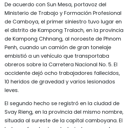
De acuerdo con Sun Mesa, portavoz del
DEPORTES
Ministerio de Trabajo y Formación Profesional
VIAJES
de Camboya, el primer siniestro tuvo lugar en
el distrito de Kampong Tralach, en la provincia
PUENTE DE AMISTAD
de Kampong Chhnang, al noroeste de Phnom
Penh, cuando un camión de gran tonelaje
HISTORIAS MULTIMEDIA
embistió a un vehículo que transportaba
FOTOGRAFÍA
obreros sobre la Carretera Nacional No. 5. El
accidente dejó ocho trabajadores fallecidos,
¿QUIÉNES SOMOS?
10 heridos de gravedad y varios lesionados
leves.
TIẾNG VIỆT
El segundo hecho se registró en la ciudad de
ENGLISH
Svay Rieng, en la provincia del mismo nombre,
situada al sureste de la capital camboyana. El
中文