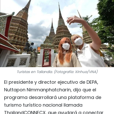
DEPORTES
VIAJES
PUENTE DE AMISTAD
HISTORIAS MULTIMEDIA
FOTOGRAFÍA
¿QUIÉNES SOMOS?
Turistas en Tailandia. (Fotografía: Xinhua/VNA)
El presidente y director ejecutivo de DEPA,
TIẾNG VIỆT
Nuttapon Nimmanphatcharin, dijo que el
ENGLISH
programa desarrollará una plataforma de
turismo turístico nacional llamada
中文
ThailandCONNECX, que ayudará a conectar