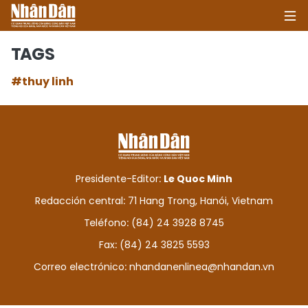
TAGS
#thuy linh
INICIO
POLÍTICA
ECONOMÍA
Presidente-Editor:
Le Quoc Minh
SOCIEDAD
Redacción central: 71 Hang Trong, Hanói, Vietnam
Teléfono: (84) 24 3928 8745
SALUD - MEDIO AMBIENTE
Fax: (84) 24 3825 5593
CULTURA - ENTRETENIMIENTO
Correo electrónico:
nhandanenlinea@nhandan.vn
INTERNACIONAL