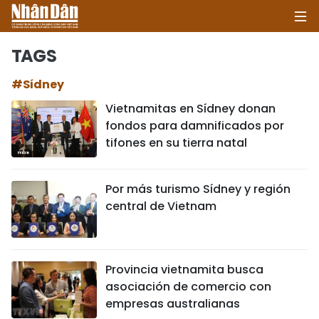
TAGS
#Sídney
INICIO
Vietnamitas en Sídney donan
fondos para damnificados por
POLÍTICA
tifones en su tierra natal
ECONOMÍA
Por más turismo Sídney y región
SOCIEDAD
central de Vietnam
SALUD - MEDIO AMBIENTE
CULTURA - ENTRETENIMIENTO
Provincia vietnamita busca
asociación de comercio con
INTERNACIONAL
empresas australianas