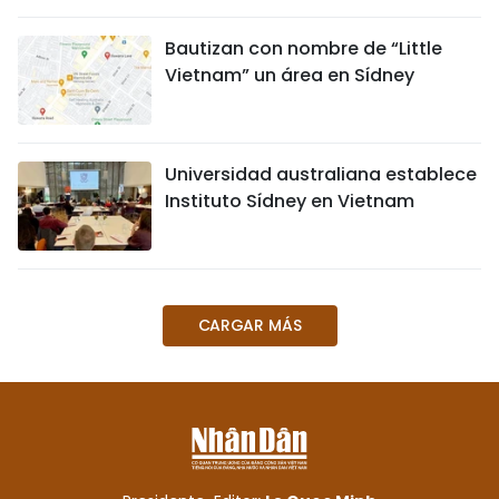
DEPORTES
Bautizan con nombre de “Little
Vietnam” un área en Sídney
VIAJES
PUENTE DE AMISTAD
Universidad australiana establece
HISTORIAS MULTIMEDIA
Instituto Sídney en Vietnam
FOTOGRAFÍA
¿QUIÉNES SOMOS?
CARGAR MÁS
TIẾNG VIỆT
ENGLISH
中文