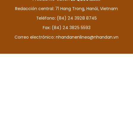
DEPORTES
Redacción central: 71 Hang Trong, Hanói, Vietnam
Teléfono: (84) 24 3928 8745
VIAJES
Fax: (84) 24 3825 5593
PUENTE DE AMISTAD
Correo electrónico:
nhandanenlinea@nhandan.vn
HISTORIAS MULTIMEDIA
FOTOGRAFÍA
¿QUIÉNES SOMOS?
TIẾNG VIỆT
ENGLISH
中文