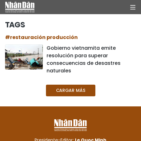
TAGS
#restauración producción
INICIO
Gobierno vietnamita emite
resolución para superar
POLÍTICA
consecuencias de desastres
naturales
ECONOMÍA
SOCIEDAD
CARGAR MÁS
SALUD - MEDIO AMBIENTE
CULTURA - ENTRETENIMIENTO
INTERNACIONAL
Presidente-Editor:
Le Quoc Minh