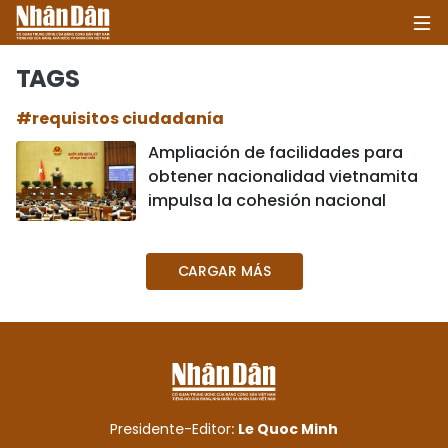
TAGS
#requisitos ciudadanía
INICIO
Ampliación de facilidades para
obtener nacionalidad vietnamita
POLÍTICA
impulsa la cohesión nacional
ECONOMÍA
CARGAR MÁS
SOCIEDAD
SALUD - MEDIO AMBIENTE
CULTURA - ENTRETENIMIENTO
INTERNACIONAL
Presidente-Editor:
Le Quoc Minh