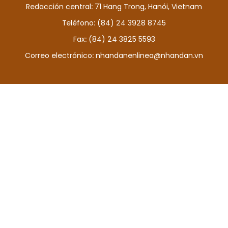
Redacción central: 71 Hang Trong, Hanói, Vietnam
DEPORTES
Teléfono: (84) 24 3928 8745
VIAJES
Fax: (84) 24 3825 5593
Correo electrónico:
nhandanenlinea@nhandan.vn
PUENTE DE AMISTAD
HISTORIAS MULTIMEDIA
FOTOGRAFÍA
¿QUIÉNES SOMOS?
TIẾNG VIỆT
ENGLISH
中文