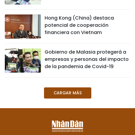
DEPORTES
Hong Kong (China) destaca
VIAJES
potencial de cooperación
financiera con Vietnam
PUENTE DE AMISTAD
HISTORIAS MULTIMEDIA
Gobierno de Malasia protegerá a
empresas y personas del impacto
FOTOGRAFÍA
de la pandemia de Covid-19
¿QUIÉNES SOMOS?
CARGAR MÁS
TIẾNG VIỆT
ENGLISH
中文