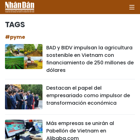
TAGS
#pyme
INICIO
BAD y BIDV impulsan la agricultura
sostenible en Vietnam con
POLÍTICA
financiamiento de 250 millones de
dólares
ECONOMÍA
SOCIEDAD
Destacan el papel del
empresariado como impulsor de
SALUD - MEDIO AMBIENTE
transformación económica
CULTURA - ENTRETENIMIENTO
Más empresas se unirán al
Pabellón de Vietnam en
INTERNACIONAL
Alibaba.com