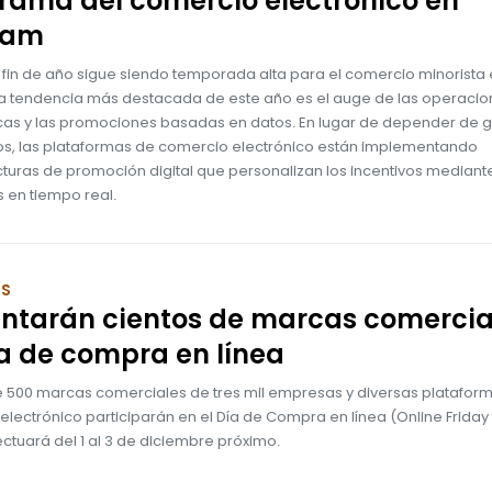
rama del comercio electrónico en
nam
 fin de año sigue siendo temporada alta para el comercio minorista
la tendencia más destacada de este año es el auge de las operaci
cas y las promociones basadas en datos. En lugar de depender de 
s, las plataformas de comercio electrónico están implementando
cturas de promoción digital que personalizan los incentivos mediant
 en tiempo real.
OS
entarán cientos de marcas comercia
a de compra en línea
de 500 marcas comerciales de tres mil empresas y diversas platafor
lectrónico participarán en el Día de Compra en línea (Online Friday 
ctuará del 1 al 3 de diciembre próximo.