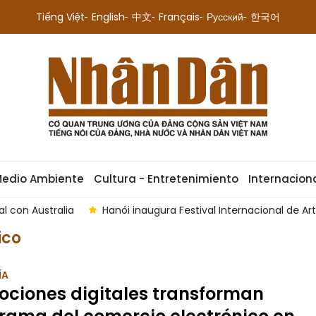
Tiếng Việt
English
中文
Français
Русский
한국어
Medio Ambiente
Cultura - Entretenimiento
Internacion
n Australia
Hanói inaugura Festival Internacional de Artes 
ico
ÍA
ciones digitales transforman