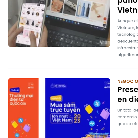
pano
Viet
Aunque el
Vietnam, 
tecnológi
descuento
infraestru
algoritmos
NEGOCI
Pres
en dí
Un total 
comercio e
que se efe