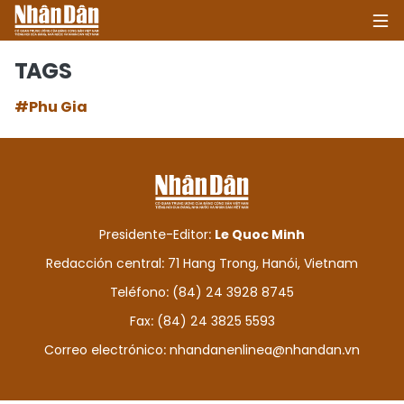
TAGS
#Phu Gia
INICIO
POLÍTICA
ECONOMÍA
Presidente-Editor:
Le Quoc Minh
SOCIEDAD
Redacción central: 71 Hang Trong, Hanói, Vietnam
Teléfono: (84) 24 3928 8745
SALUD - MEDIO AMBIENTE
Fax: (84) 24 3825 5593
CULTURA - ENTRETENIMIENTO
Correo electrónico:
nhandanenlinea@nhandan.vn
INTERNACIONAL