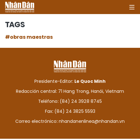
TAGS
#obras maestras
INICIO
POLÍTICA
ECONOMÍA
Presidente-Editor:
Le Quoc Minh
SOCIEDAD
Redacción central: 71 Hang Trong, Hanói, Vietnam
Teléfono: (84) 24 3928 8745
SALUD - MEDIO AMBIENTE
Fax: (84) 24 3825 5593
CULTURA - ENTRETENIMIENTO
Correo electrónico:
nhandanenlinea@nhandan.vn
INTERNACIONAL