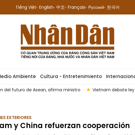
Tiếng Việt
English
中文
Français
Русский
한국어
Medio Ambiente
Cultura - Entretenimiento
Internacion
n, afirma ministro
Vietnam debate ley para prevenir proli
ES EXTERIORES
nam y China refuerzan cooperación