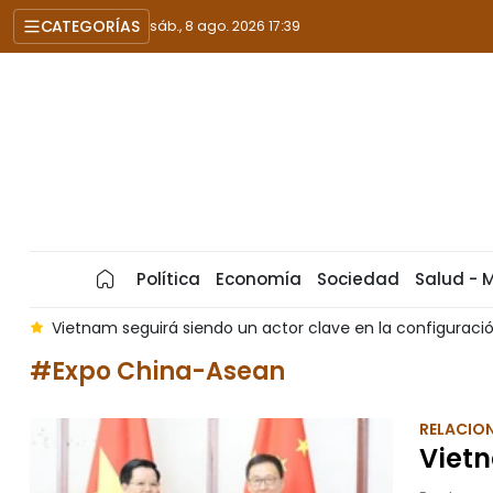
CATEGORÍAS
sáb., 8 ago. 2026 17:39
Política
Economía
Sociedad
Salud - 
rá siendo un actor clave en la configuración del futuro de Asea
#Expo China-Asean
RELACION
Viet