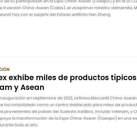
co de su participación en la Expo China-Asean (Caexpo) y en la 22 
 Inversión China-Asean (Cabis), el viceprimer ministro vietnamita, 
reunió hoy con el subjefe del Estado anfitrión Han Zheng.
CIÓN
 exhibe miles de productos típicos
nam y Asean
inauguración en septiembre de 2022, la Bolsa Mercantil China-Asean
e ha consolidado como un centro destacado para miles de produc
ad provenientes de países del Sudeste Asiático, incluido Vietnam, y C
a apoya la transformación de la Expo China-Asean (Caexpo) en una ex
urante todo el año.