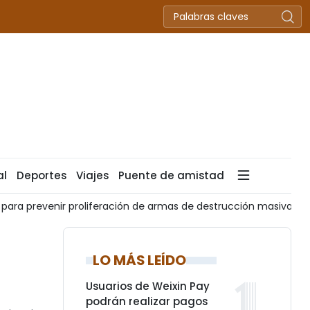
al
Deportes
Viajes
Puente de amistad
feración de armas de destrucción masiva
Vietnam busca pro
LO MÁS LEÍDO
Usuarios de Weixin Pay
podrán realizar pagos