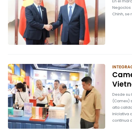
En el mar
Negocios e
Chinh, se 
INTEGRA
Camex
Viet
Desde su 
(Camex) s
alta calid
iniciativ
continua d