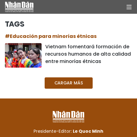
TAGS
#Educación para minorías étnicas
INICIO
Vietnam fomentará formación de
recursos humanos de alta calidad
POLÍTICA
entre minorías étnicas
ECONOMÍA
CARGAR MÁS
SOCIEDAD
SALUD - MEDIO AMBIENTE
CULTURA - ENTRETENIMIENTO
INTERNACIONAL
Presidente-Editor:
Le Quoc Minh