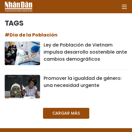
TAGS
#Día de la Población
INICIO
Ley de Población de Vietnam
impulsa desarrollo sostenible ante
POLÍTICA
cambios demográficos
ECONOMÍA
Promover la igualdad de género:
SOCIEDAD
una necesidad urgente
SALUD - MEDIO AMBIENTE
CULTURA - ENTRETENIMIENTO
CARGAR MÁS
INTERNACIONAL