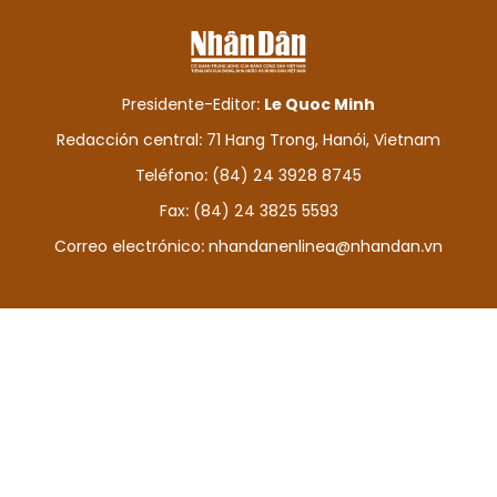
DEPORTES
VIAJES
Presidente-Editor:
Le Quoc Minh
PUENTE DE AMISTAD
Redacción central: 71 Hang Trong, Hanói, Vietnam
Teléfono: (84) 24 3928 8745
HISTORIAS MULTIMEDIA
Fax: (84) 24 3825 5593
FOTOGRAFÍA
Correo electrónico:
nhandanenlinea@nhandan.vn
¿QUIÉNES SOMOS?
TIẾNG VIỆT
ENGLISH
中文