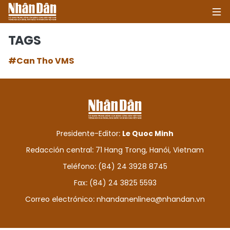
TAGS
#Can Tho VMS
INICIO
POLÍTICA
ECONOMÍA
Presidente-Editor:
Le Quoc Minh
SOCIEDAD
Redacción central: 71 Hang Trong, Hanói, Vietnam
Teléfono: (84) 24 3928 8745
SALUD - MEDIO AMBIENTE
Fax: (84) 24 3825 5593
CULTURA - ENTRETENIMIENTO
Correo electrónico:
nhandanenlinea@nhandan.vn
INTERNACIONAL