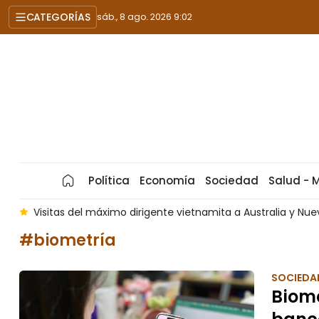
CATEGORÍAS
sáb., 8 ago. 2026 9:02
Política
Economía
Sociedad
Salud - 
 dirigente vietnamita a Australia y Nueva Zelanda reafirman cr
#biometría
SOCIEDA
Biome