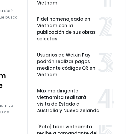
Vietnam
a abrir
que busca
Fidel homenajeado en
Vietnam con la
publicación de sus obras
selectas
Usuarios de Weixin Pay
podrán realizar pagos
mediante códigos QR en
am
Vietnam
e
Máximo dirigente
vietnamita realizará
visita de Estado a
tnam ya
Australia y Nueva Zelanda
ID de
[Foto] Líder vietnamita
recibe a comandante del