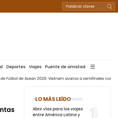
al
Deportes
Viajes
Puente de amistad
 Vietnam avanza a semifinales como líder del Grupo A
Aer
LO MÁS LEÍDO
entas
Abrir vías para los viajes
entre América Latina y