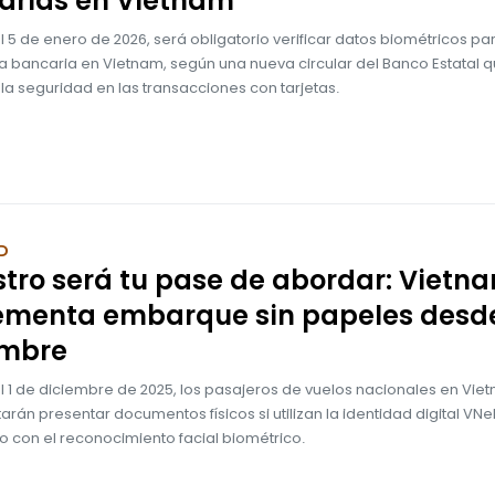
arias en Vietnam
el 5 de enero de 2026, será obligatorio verificar datos biométricos par
a bancaria en Vietnam, según una nueva circular del Banco Estatal 
 la seguridad en las transacciones con tarjetas.
D
stro será tu pase de abordar: Vietn
ementa embarque sin papeles desd
embre
el 1 de diciembre de 2025, los pasajeros de vuelos nacionales en Vie
arán presentar documentos físicos si utilizan la identidad digital VNe
nto con el reconocimiento facial biométrico.