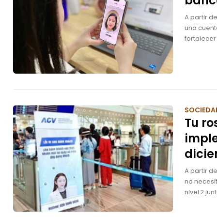
banc
A partir d
una cuent
fortalecer
SOCIEDA
Tu ro
impl
dici
A partir d
no necesit
nivel 2 ju