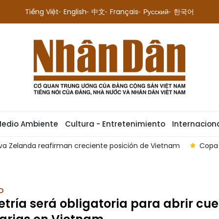
Tiếng Việt
English
中文
Français
Русский
한국어
Medio Ambiente
Cultura - Entretenimiento
Internacion
eciente posición de Vietnam
Copa de Fútbol de Asean 2026:
D
tría será obligatoria para abrir cu