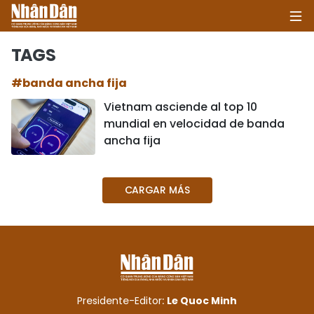
TAGS
#banda ancha fija
INICIO
Vietnam asciende al top 10
mundial en velocidad de banda
POLÍTICA
ancha fija
ECONOMÍA
CARGAR MÁS
SOCIEDAD
SALUD - MEDIO AMBIENTE
CULTURA - ENTRETENIMIENTO
INTERNACIONAL
Presidente-Editor:
Le Quoc Minh