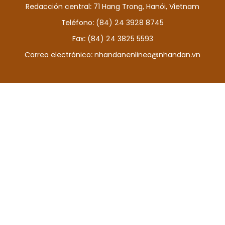
Redacción central: 71 Hang Trong, Hanói, Vietnam
DEPORTES
Teléfono: (84) 24 3928 8745
VIAJES
Fax: (84) 24 3825 5593
Correo electrónico:
nhandanenlinea@nhandan.vn
PUENTE DE AMISTAD
HISTORIAS MULTIMEDIA
FOTOGRAFÍA
¿QUIÉNES SOMOS?
TIẾNG VIỆT
ENGLISH
中文