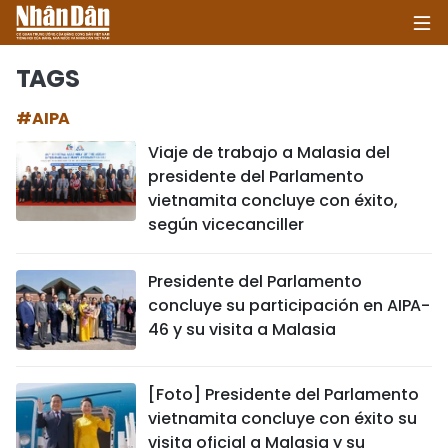
TAGS
#AIPA
INICIO
Viaje de trabajo a Malasia del
presidente del Parlamento
POLÍTICA
vietnamita concluye con éxito,
según vicecanciller
ECONOMÍA
SOCIEDAD
Presidente del Parlamento
concluye su participación en AIPA-
SALUD - MEDIO AMBIENTE
46 y su visita a Malasia
CULTURA - ENTRETENIMIENTO
[Foto] Presidente del Parlamento
vietnamita concluye con éxito su
INTERNACIONAL
visita oficial a Malasia y su