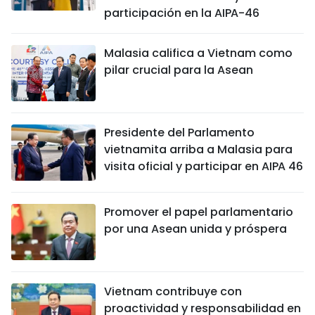
participación en la AIPA-46
DEPORTES
VIAJES
Malasia califica a Vietnam como
pilar crucial para la Asean
PUENTE DE AMISTAD
HISTORIAS MULTIMEDIA
Presidente del Parlamento
vietnamita arriba a Malasia para
FOTOGRAFÍA
visita oficial y participar en AIPA 46
¿QUIÉNES SOMOS?
Promover el papel parlamentario
por una Asean unida y próspera
TIẾNG VIỆT
ENGLISH
Vietnam contribuye con
中文
proactividad y responsabilidad en