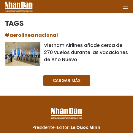
TAGS
#aerolínea nacional
INICIO
Vietnam Airlines añade cerca de
270 vuelos durante las vacaciones
POLÍTICA
de Año Nuevo
ECONOMÍA
CARGAR MÁS
SOCIEDAD
SALUD - MEDIO AMBIENTE
CULTURA - ENTRETENIMIENTO
INTERNACIONAL
Presidente-Editor:
Le Quoc Minh