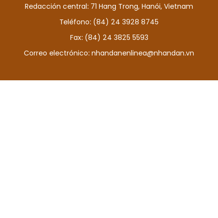
Redacción central: 71 Hang Trong, Hanói, Vietnam
DEPORTES
Teléfono: (84) 24 3928 8745
VIAJES
Fax: (84) 24 3825 5593
Correo electrónico:
nhandanenlinea@nhandan.vn
PUENTE DE AMISTAD
HISTORIAS MULTIMEDIA
FOTOGRAFÍA
¿QUIÉNES SOMOS?
TIẾNG VIỆT
ENGLISH
中文