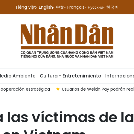
Tiếng Việt
English
中文
Français
Русский
한국어
Medio Ambiente
Cultura - Entretenimiento
Internacion
cooperación estratégica
Usuarios de Weixin Pay podrán re
 las víctimas de l