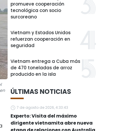
promueve cooperación
tecnológica con socio
surcoreano
Vietnam y Estados Unidos
refuerzan cooperación en
seguridad
Vietnam entrega a Cuba más
de 470 toneladas de arroz
producido en la isla
l
ÚLTIMAS NOTICIAS
 en
7 de agosto de 2026, 4:33:43
Experto: Visita del máximo
dirigente vietnamita abre nueva
a
etapa de relaciones con Australia