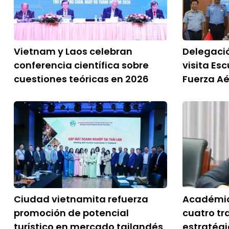
Vietnam y Laos celebran
Delegació
conferencia científica sobre
visita Esc
cuestiones teóricas en 2026
Fuerza A
Ciudad vietnamita refuerza
Académic
promoción de potencial
cuatro t
turístico en mercado tailandés
estratégi