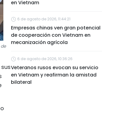
en Vietnam
6 de agosto de 2026, 11:44:21
Empresas chinas ven gran potencial
de cooperación con Vietnam en
mecanización agrícola
 de
6 de agosto de 2026, 10:36:26
 sus
Veteranos rusos evocan su servicio
en Vietnam y reafirman la amistad
s
bilateral
e
lo