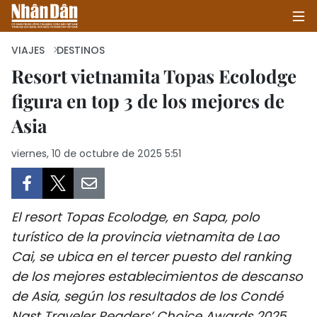
VIAJES
DESTINOS
Resort vietnamita Topas Ecolodge
figura en top 3 de los mejores de
INICIO
Asia
POLÍTICA
viernes, 10 de octubre de 2025 5:51
ECONOMÍA
SOCIEDAD
El resort Topas Ecolodge, en Sapa, polo
SALUD - MEDIO AMBIENTE
turístico de la provincia vietnamita de Lao
Cai, se ubica en el tercer puesto del ranking
CULTURA - ENTRETENIMIENTO
de los mejores establecimientos de descanso
de Asia, según los resultados de los Condé
INTERNACIONAL
Nast Traveler Readers’ Choice Awards 2025,