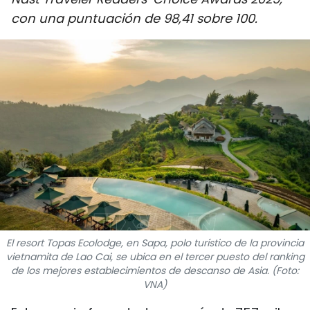
DEPORTES
con una puntuación de 98,41 sobre 100.
VIAJES
PUENTE DE AMISTAD
HISTORIAS MULTIMEDIA
FOTOGRAFÍA
¿QUIÉNES SOMOS?
TIẾNG VIỆT
El resort Topas Ecolodge, en Sapa, polo turístico de la provincia
vietnamita de Lao Cai, se ubica en el tercer puesto del ranking
ENGLISH
de los mejores establecimientos de descanso de Asia. (Foto:
VNA)
中文