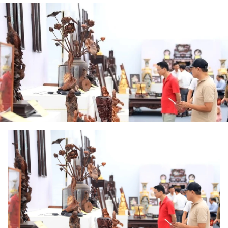
DEPORTES
VIAJES
PUENTE DE AMISTAD
HISTORIAS MULTIMEDIA
FOTOGRAFÍA
¿QUIÉNES SOMOS?
TIẾNG VIỆT
ENGLISH
中文