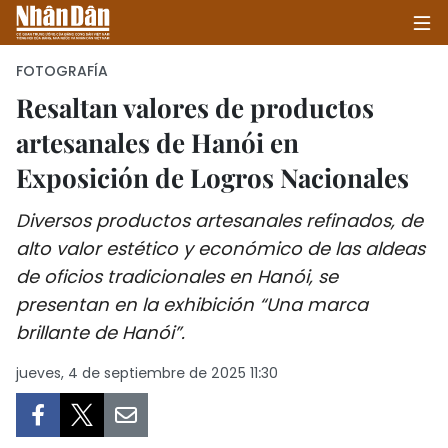
FOTOGRAFÍA
Resaltan valores de productos
artesanales de Hanói en
INICIO
Exposición de Logros Nacionales
POLÍTICA
Diversos productos artesanales refinados, de
ECONOMÍA
alto valor estético y económico de las aldeas
de oficios tradicionales en Hanói, se
SOCIEDAD
presentan en la exhibición “Una marca
SALUD - MEDIO AMBIENTE
brillante de Hanói”.
jueves, 4 de septiembre de 2025 11:30
CULTURA - ENTRETENIMIENTO
INTERNACIONAL