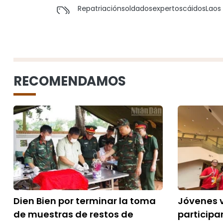
Repatriación
soldados
expertos
cáidos
Laos
RECOMENDAMOS
Dien Bien por terminar la toma
Jóvenes 
de muestras de restos de
particip