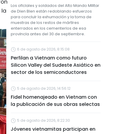
ron
Los oficiales y soldados del Alto Mando Militar
 la
de Dien Bien están redoblando esfuerzos
para concluir la exhumación y la toma de
muestras de los restos de mártires
enterrados en los cementerios de esa
provincia antes del 30 de septiembre.
6 de agosto de 2026, 8:15:08
Perfilan a Vietnam como futuro
Silicon Valley del Sudeste Asiático en
sector de los semiconductores
5 de agosto de 2026, 14:56:12
Fidel homenajeado en Vietnam con
la publicación de sus obras selectas
5 de agosto de 2026, 8:22:30
Jóvenes vietnamitas participan en