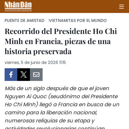
PUENTE DE AMISTAD
VIETNAMITAS POR EL MUNDO
Recorrido del Presidente Ho Chi
Minh en Francia, piezas de una
INICIO
historia preservada
POLÍTICA
viernes, 5 de junio de 2026 11:15
ECONOMÍA
SOCIEDAD
Más de un siglo después de que el joven
SALUD - MEDIO AMBIENTE
Nguyen Ai Quoc (seudónimo del Presidente
Ho Chi Minh) llegó a Francia en busca de un
CULTURA - ENTRETENIMIENTO
camino para la liberación nacional,
numerosas reliquias de su etapa y
INTERNACIONAL
actividades revolucionarias continúan