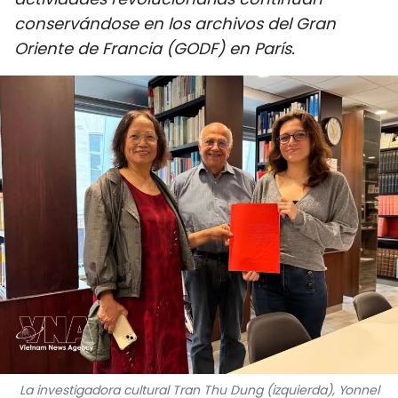
DEPORTES
conservándose en los archivos del Gran
Oriente de Francia (GODF) en París.
VIAJES
PUENTE DE AMISTAD
HISTORIAS MULTIMEDIA
FOTOGRAFÍA
¿QUIÉNES SOMOS?
TIẾNG VIỆT
ENGLISH
中文
La investigadora cultural Tran Thu Dung (izquierda), Yonnel