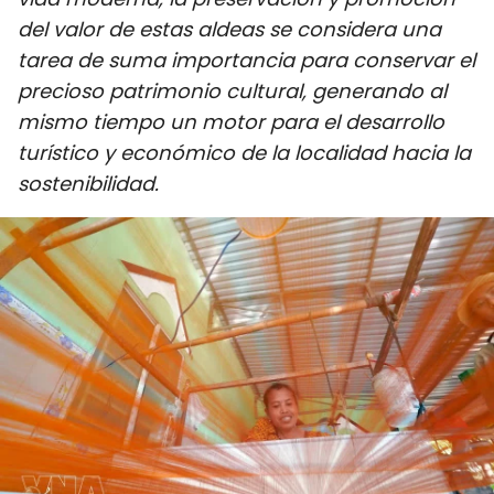
DEPORTES
del valor de estas aldeas se considera una
tarea de suma importancia para conservar el
VIAJES
precioso patrimonio cultural, generando al
mismo tiempo un motor para el desarrollo
PUENTE DE AMISTAD
turístico y económico de la localidad hacia la
sostenibilidad.
HISTORIAS MULTIMEDIA
FOTOGRAFÍA
¿QUIÉNES SOMOS?
TIẾNG VIỆT
ENGLISH
中文