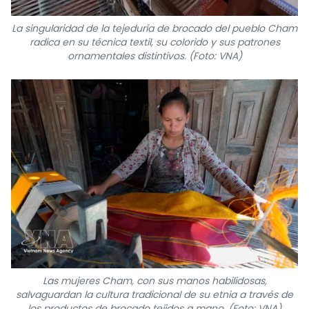
La singularidad de la tejeduría de brocado del pueblo Cham
radica en su técnica textil, su colorido y sus patrones
ornamentales distintivos. (Foto: VNA)
Las mujeres Cham, con sus manos habilidosas,
salvaguardan la cultura tradicional de su etnia a través de
los productos de brocado tejidos a mano. (Foto: VNA)