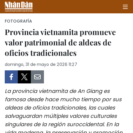
FOTOGRAFÍA
Provincia vietnamita promueve
valor patrimonial de aldeas de
INICIO
oficios tradicionales
POLÍTICA
domingo, 31 de mayo de 2026 11:27
ECONOMÍA
SOCIEDAD
La provincia vietnamita de An Giang es
SALUD - MEDIO AMBIENTE
famosa desde hace mucho tiempo por sus
aldeas de oficios tradicionales, las cuales
CULTURA - ENTRETENIMIENTO
salvaguardan múltiples valores culturales
singulares de la región suroccidental. En la
INTERNACIONAL
vida moderna, la preservación y promoción