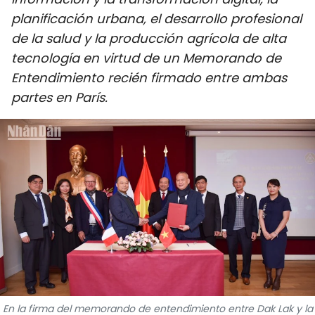
DEPORTES
planificación urbana, el desarrollo profesional
de la salud y la producción agrícola de alta
VIAJES
tecnología en virtud de un Memorando de
Entendimiento recién firmado entre ambas
PUENTE DE AMISTAD
partes en París.
HISTORIAS MULTIMEDIA
FOTOGRAFÍA
¿QUIÉNES SOMOS?
TIẾNG VIỆT
ENGLISH
中文
En la firma del memorando de entendimiento entre Dak Lak y la