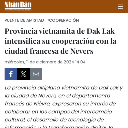
PUENTE DE AMISTAD
COOPERACIÓN
Provincia vietnamita de Dak Lak
intensifica su cooperación con la
INICIO
ciudad francesa de Nevers
POLÍTICA
miércoles, 11 de diciembre de 2024 14:04
ECONOMÍA
SOCIEDAD
La provincia altiplana vietnamita de Dak Lak y
SALUD - MEDIO AMBIENTE
la ciudad de Nevers, en el departamento
francés de Nièvre, expresaron su interés de
CULTURA - ENTRETENIMIENTO
colaborar en los campos del intercambio
cultural, el desarrollo de tecnología de
INTERNACIONAL
información y la transformación digital, la