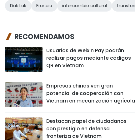
Dak Lak
Francia
intercambio cultural
transforma
RECOMENDAMOS
Usuarios de Weixin Pay podrán
realizar pagos mediante códigos
QR en Vietnam
Empresas chinas ven gran
potencial de cooperación con
Vietnam en mecanización agrícola
Destacan papel de ciudadanos
con prestigio en defensa
fronteriza de Vietnam