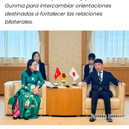
Gunma para intercambiar orientaciones
DEPORTES
destinadas a fortalecer las relaciones
VIAJES
bilaterales.
PUENTE DE AMISTAD
HISTORIAS MULTIMEDIA
FOTOGRAFÍA
¿QUIÉNES SOMOS?
TIẾNG VIỆT
ENGLISH
中文