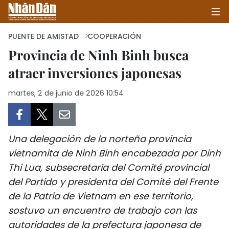
PUENTE DE AMISTAD
COOPERACIÓN
Provincia de Ninh Binh busca
atraer inversiones japonesas
INICIO
martes, 2 de junio de 2026 10:54
POLÍTICA
ECONOMÍA
Una delegación de la norteña provincia
SOCIEDAD
vietnamita de Ninh Binh encabezada por Dinh
Thi Lua, subsecretaria del Comité provincial
SALUD - MEDIO AMBIENTE
del Partido y presidenta del Comité del Frente
CULTURA - ENTRETENIMIENTO
de la Patria de Vietnam en ese territorio,
sostuvo un encuentro de trabajo con las
INTERNACIONAL
autoridades de la prefectura japonesa de