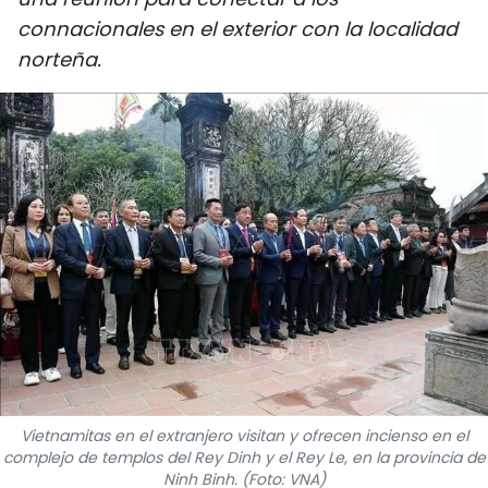
DEPORTES
connacionales en el exterior con la localidad
norteña.
VIAJES
PUENTE DE AMISTAD
HISTORIAS MULTIMEDIA
FOTOGRAFÍA
¿QUIÉNES SOMOS?
TIẾNG VIỆT
ENGLISH
Vietnamitas en el extranjero visitan y ofrecen incienso en el
complejo de templos del Rey Dinh y el Rey Le, en la provincia de
中文
Ninh Binh. (Foto: VNA)