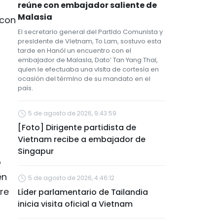
reúne con embajador saliente de
Malasia
 con
El secretario general del Partido Comunista y
presidente de Vietnam, To Lam, sostuvo esta
tarde en Hanói un encuentro con el
embajador de Malasia, Dato’ Tan Yang Thai,
quien le efectuaba una visita de cortesía en
ocasión del término de su mandato en el
país.
5 de agosto de 2026, 9:43:59
[Foto] Dirigente partidista de
Vietnam recibe a embajador de
Singapur
o
én
5 de agosto de 2026, 4:46:12
re
Líder parlamentario de Tailandia
inicia visita oficial a Vietnam