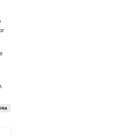
e
or
e
,
VNA