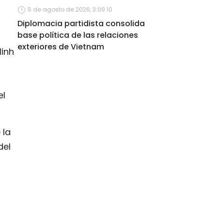
5 de agosto de 2026, 3:09:10
Diplomacia partidista consolida
base política de las relaciones
exteriores de Vietnam
Minh
el
 la
del