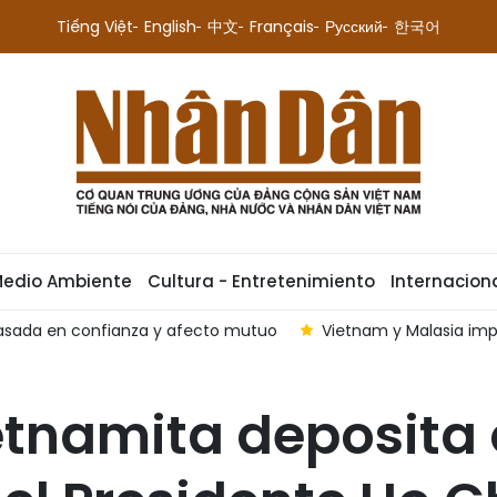
Tiếng Việt
English
中文
Français
Русский
한국어
Medio Ambiente
Cultura - Entretenimiento
Internacion
basada en confianza y afecto mutuo
Vietnam y Malasia imp
etnamita deposita 