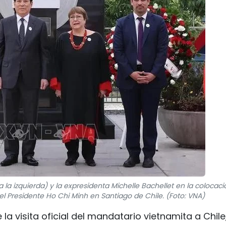
la izquierda) y la expresidenta Michelle Bachellet en la colocaci
l Presidente Ho Chi Minh en Santiago de Chile. (Foto: VNA)
la visita oficial del mandatario vietnamita a Chile