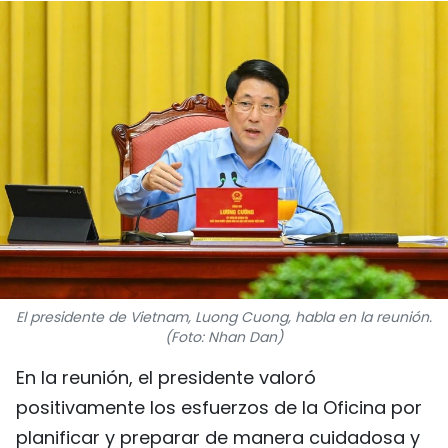
DEPORTES
VIAJES
PUENTE DE AMISTAD
HISTORIAS MULTIMEDIA
FOTOGRAFÍA
¿QUIÉNES SOMOS?
El presidente de Vietnam, Luong Cuong, habla en la reunión.
TIẾNG VIỆT
(Foto: Nhan Dan)
En la reunión, el presidente valoró
ENGLISH
positivamente los esfuerzos de la Oficina por
中文
planificar y preparar de manera cuidadosa y