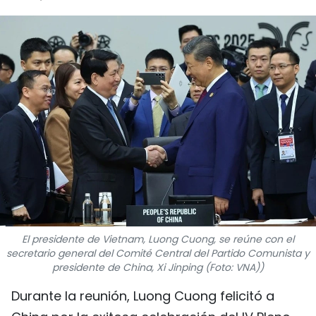
DEPORTES
VIAJES
PUENTE DE AMISTAD
HISTORIAS MULTIMEDIA
FOTOGRAFÍA
¿QUIÉNES SOMOS?
TIẾNG VIỆT
El presidente de Vietnam, Luong Cuong, se reúne con el
secretario general del Comité Central del Partido Comunista y
ENGLISH
presidente de China, Xi Jinping (Foto: VNA))
Durante la reunión, Luong Cuong felicitó a
中文