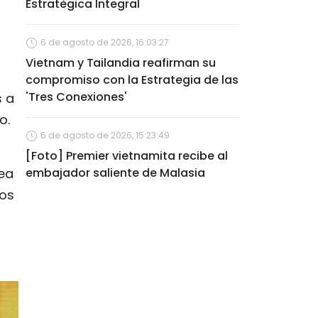
Estratégica Integral
6 de agosto de 2026, 16:03:27
Vietnam y Tailandia reafirman su
compromiso con la Estrategia de las
'Tres Conexiones'
s a
o.
6 de agosto de 2026, 15:23:49
[Foto] Premier vietnamita recibe al
sea
embajador saliente de Malasia
tos