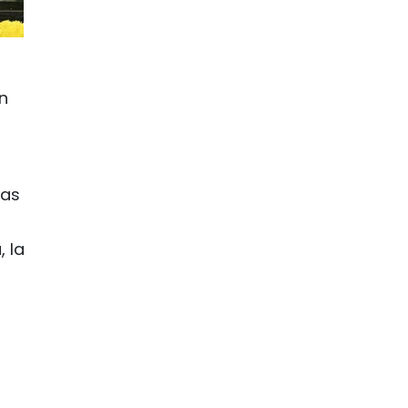
n
eas
, la