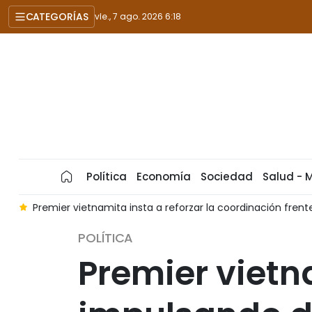
CATEGORÍAS
vie., 7 ago. 2026 6:18
Política
Economía
Sociedad
Salud - 
s cibernéticas
Vietnam y Malasia apuestan por profundizar 
POLÍTICA
Premier vietn