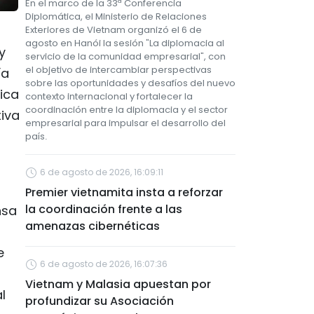
En el marco de la 33ª Conferencia
Diplomática, el Ministerio de Relaciones
Exteriores de Vietnam organizó el 6 de
agosto en Hanói la sesión "La diplomacia al
y
servicio de la comunidad empresarial", con
el objetivo de intercambiar perspectivas
ía
sobre las oportunidades y desafíos del nuevo
tica
contexto internacional y fortalecer la
coordinación entre la diplomacia y el sector
iva
empresarial para impulsar el desarrollo del
país.
6 de agosto de 2026, 16:09:11
Premier vietnamita insta a reforzar
la coordinación frente a las
nsa
amenazas cibernéticas
e
6 de agosto de 2026, 16:07:36
Vietnam y Malasia apuestan por
l
profundizar su Asociación