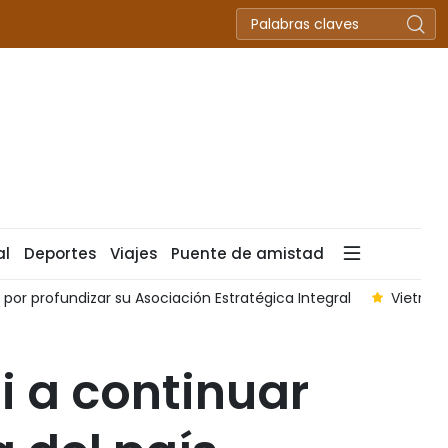
al
Deportes
Viajes
Puente de amistad
firman su compromiso con la Estrategia de las 'Tres Conexiones
i a continuar