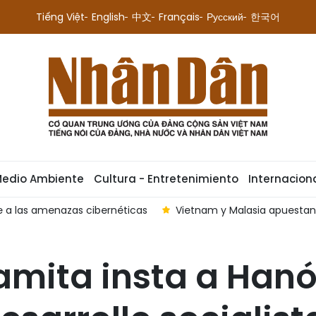
Tiếng Việt
English
中文
Français
Русский
한국어
Medio Ambiente
Cultura - Entretenimiento
Internacion
su Asociación Estratégica Integral
Vietnam y Tailandia rea
amita insta a Hanó