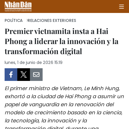
POLÍTICA
RELACIONES EXTERIORES
Premier vietnamita insta a Hai
Phong a liderar la innovación y la
INICIO
transformación digital
POLÍTICA
lunes, 1 de junio de 2026 15:19
ECONOMÍA
SOCIEDAD
El primer ministro de Vietnam, Le Minh Hung,
SALUD - MEDIO AMBIENTE
exhortó a la ciudad de Hai Phong a asumir un
papel de vanguardia en la renovación del
CULTURA - ENTRETENIMIENTO
modelo de crecimiento basado en la ciencia,
la tecnología, la innovación y la
INTERNACIONAL
transformación digital, durante una