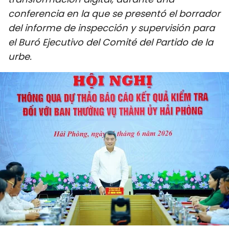
DEPORTES
conferencia en la que se presentó el borrador
del informe de inspección y supervisión para
VIAJES
el Buró Ejecutivo del Comité del Partido de la
urbe.
PUENTE DE AMISTAD
HISTORIAS MULTIMEDIA
FOTOGRAFÍA
¿QUIÉNES SOMOS?
TIẾNG VIỆT
ENGLISH
中文