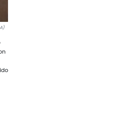
NA)
o
on
ido