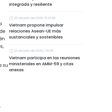
integrada y resiliente
23 de julio de 2026, 10:41:39
a
Vietnam propone impulsar
 de
relaciones Asean-UE más
sustanciales y sostenibles
ién
s,
23 de julio de 2026, 1:19:35
Vietnam participa en las reuniones
ministeriales en AMM-59 y citas
a su
anexas
o