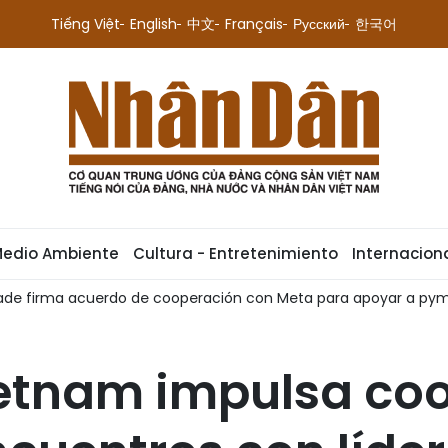
Tiếng Việt
English
中文
Français
Русский
한국어
Medio Ambiente
Cultura - Entretenimiento
Internacion
rade firma acuerdo de cooperación con Meta para apoyar a py
ietnam impulsa co