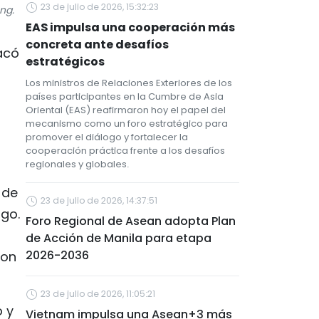
23 de julio de 2026, 15:32:23
ng.
EAS impulsa una cooperación más
concreta ante desafíos
acó
estratégicos
Los ministros de Relaciones Exteriores de los
países participantes en la Cumbre de Asia
Oriental (EAS) reafirmaron hoy el papel del
mecanismo como un foro estratégico para
promover el diálogo y fortalecer la
cooperación práctica frente a los desafíos
regionales y globales.
 de
23 de julio de 2026, 14:37:51
rgo.
Foro Regional de Asean adopta Plan
de Acción de Manila para etapa
2026-2036
con
23 de julio de 2026, 11:05:21
 y
Vietnam impulsa una Asean+3 más