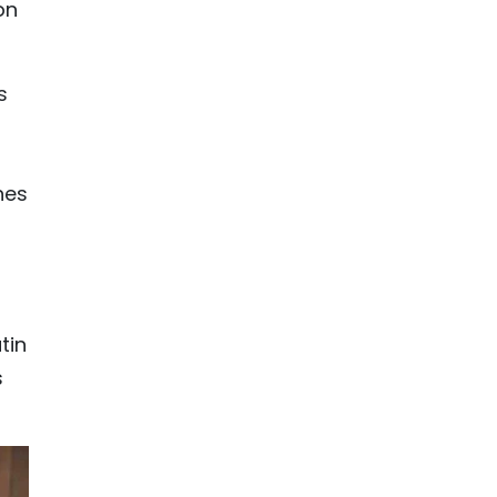
on
s
nes
tin
s