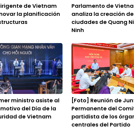
irigente de Vietnam
Parlamento de Vietn
enovar la planificación
analiza la creación de
structuras
ciudades de Quang Ni
Ninh
mer ministro asiste al
[Foto] Reunión de Jun
 motivo del Día de la
Permanente del Comi
uridad de Vietnam
partidista de los órga
centrales del Partido