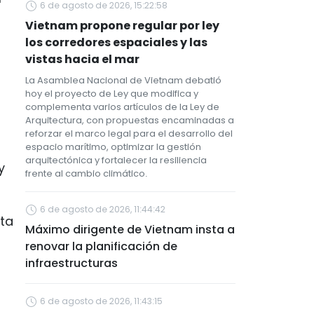
6 de agosto de 2026, 15:22:58
Vietnam propone regular por ley
los corredores espaciales y las
vistas hacia el mar
La Asamblea Nacional de Vietnam debatió
hoy el proyecto de Ley que modifica y
complementa varios artículos de la Ley de
Arquitectura, con propuestas encaminadas a
reforzar el marco legal para el desarrollo del
espacio marítimo, optimizar la gestión
arquitectónica y fortalecer la resiliencia
y
frente al cambio climático.
6 de agosto de 2026, 11:44:42
ta
Máximo dirigente de Vietnam insta a
renovar la planificación de
infraestructuras
6 de agosto de 2026, 11:43:15