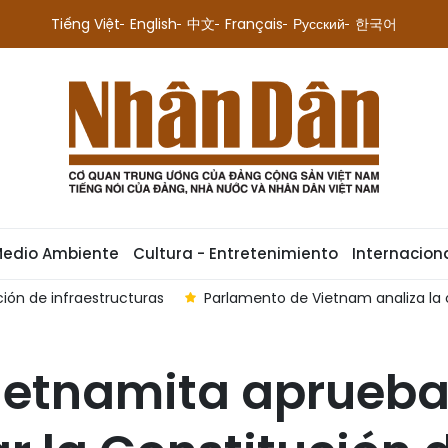
Tiếng Việt
English
中文
Français
Русский
한국어
Medio Ambiente
Cultura - Entretenimiento
Internacion
infraestructuras
Parlamento de Vietnam analiza la creación
ietnamita aprueba