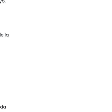
yo,
e la
a
eda