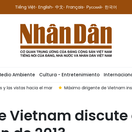
Tiếng Việt
English
中文
Français
Русский
한국어
Medio Ambiente
Cultura - Entretenimiento
Internacion
hacia el mar
Máximo dirigente de Vietnam insta a renovar l
e Vietnam discute