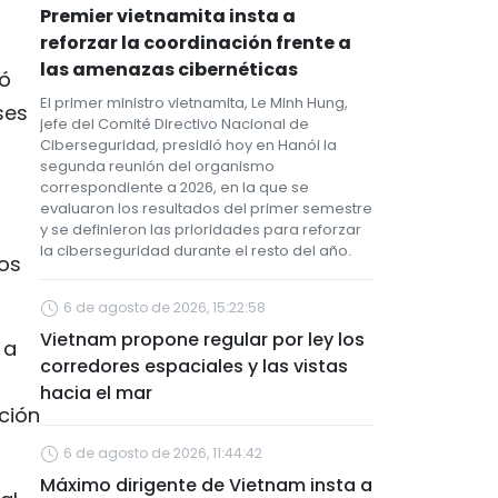
Premier vietnamita insta a
reforzar la coordinación frente a
las amenazas cibernéticas
yó
El primer ministro vietnamita, Le Minh Hung,
ses
jefe del Comité Directivo Nacional de
Ciberseguridad, presidió hoy en Hanói la
segunda reunión del organismo
correspondiente a 2026, en la que se
evaluaron los resultados del primer semestre
y se definieron las prioridades para reforzar
la ciberseguridad durante el resto del año.
los
6 de agosto de 2026, 15:22:58
Vietnam propone regular por ley los
 a
corredores espaciales y las vistas
hacia el mar
ución
6 de agosto de 2026, 11:44:42
Máximo dirigente de Vietnam insta a